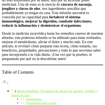
no solo sorprenden por su sabor, sino por su increíble poder
medicinal. Una de estas es la mezcla de
cáscara de naranja,
jengibre y clavos de olor
, tres ingredientes sencillos que
probablemente ya tengas en casa. Esta infusión ancestral es
conocida por su capacidad para
fortalecer el sistema
inmunológico, mejorar la digestión, combatir infecciones,
reducir la inflamación y desintoxicar el organismo
.
Desde la medicina ayurvédica hasta los remedios caseros de nuestras
abuelas, esta poderosa infusión se ha utilizado para tratar resfriados,
mejorar el metabolismo, aliviar el dolor y mucho más. En este
artículo, te revelaré cómo preparar esta receta, cómo tomarla, sus
beneficios, propiedades, precauciones y todo lo que necesitas saber
para incorporarla a tu vida diaria. ¡Una vez que la pruebes, te
preguntarás por qué no la descubriste antes!
Table of Contents
🧪 Receta detallada: Té natural de cáscara de naranja, jengibre y
clavos de olor
Ingredientes:
Preparación paso a paso: