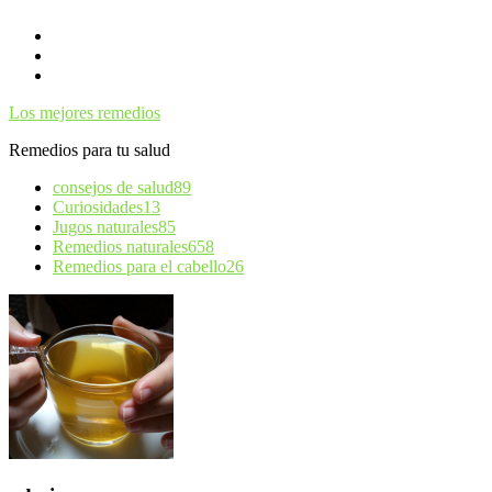
Skip
To
Content
Los mejores remedios
Remedios para tu salud
consejos de salud
89
Curiosidades
13
Jugos naturales
85
Remedios naturales
658
Remedios para el cabello
26