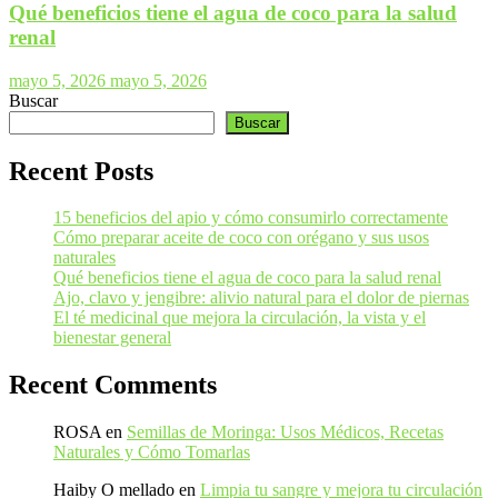
Qué beneficios tiene el agua de coco para la salud
renal
mayo 5, 2026
mayo 5, 2026
Buscar
Buscar
Recent Posts
15 beneficios del apio y cómo consumirlo correctamente
Cómo preparar aceite de coco con orégano y sus usos
naturales
Qué beneficios tiene el agua de coco para la salud renal
Ajo, clavo y jengibre: alivio natural para el dolor de piernas
El té medicinal que mejora la circulación, la vista y el
bienestar general
Recent Comments
ROSA
en
Semillas de Moringa: Usos Médicos, Recetas
Naturales y Cómo Tomarlas
Haiby O mellado
en
Limpia tu sangre y mejora tu circulación