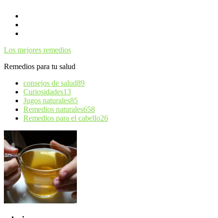
Skip
To
Content
Los mejores remedios
Remedios para tu salud
consejos de salud
89
Curiosidades
13
Jugos naturales
85
Remedios naturales
658
Remedios para el cabello
26