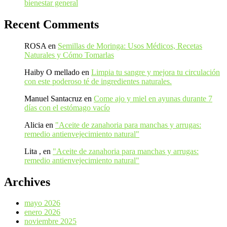
bienestar general
Recent Comments
ROSA
en
Semillas de Moringa: Usos Médicos, Recetas
Naturales y Cómo Tomarlas
Haiby O mellado
en
Limpia tu sangre y mejora tu circulación
con este poderoso té de ingredientes naturales.
Manuel Santacruz
en
Come ajo y miel en ayunas durante 7
días con el estómago vacío
Alicia
en
"Aceite de zanahoria para manchas y arrugas:
remedio antienvejecimiento natural"
Lita ,
en
"Aceite de zanahoria para manchas y arrugas:
remedio antienvejecimiento natural"
Archives
mayo 2026
enero 2026
noviembre 2025